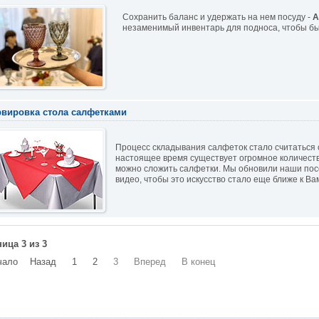
Cохранить баланс и удержать на нем посуду -
А
незаменимый инвентарь для подноса, чтобы бы
вировка стола салфетками
Процесс складывания салфеток стало считаться 
настоящее время существует огромное количество
можно сложить салфетки. Мы обновили наши по
видео, чтобы это искусство стало еще ближе к Ва
ица 3 из 3
чало
Назад
1
2
3
Вперед
В конец