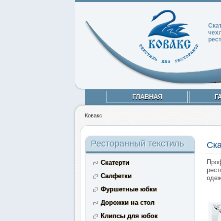
Ска
чех
рес
ГЛАВНАЯ
Г
Ковакс
Ресторанный текстиль
Ска
Проф
Скатерти
рест
Салфетки
одеж
Фуршетные юбки
Дорожки на стол
Клипсы для юбок