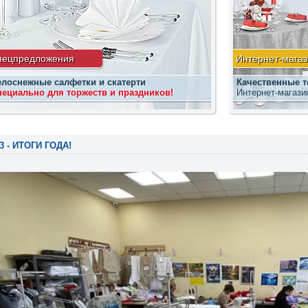
пецпредложения
Интернет-магаз
елоснежные салфетки и скатерти
Качественные т
ециально для торжеств и праздников!
Интернет-магази
3 - ИТОГИ ГОДА!