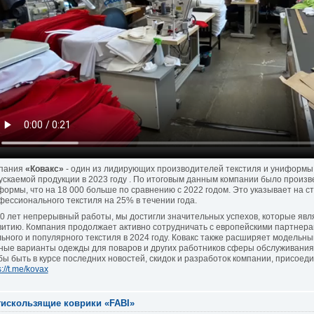
пания
«Ковакс»
- один из лидирующих производителей текстиля и униформы
ускаемой продукции в 2023 году . По итоговым данным компании было произв
формы, что на 18 000 больше по сравнению с 2022 годом. Это указывает на с
фессионального текстиля на 25% в течении года.
30 лет непрерывный работы, мы достигли значительных успехов, которые яв
витию. Компания продолжает активно сотрудничать с европейскими партнера
льного и популярного текстиля в 2024 году. Ковакс также расширяет модельн
ные варианты одежды для поваров и других работников сферы обслуживания
бы быть в курсе последних новостей, скидок и разработок компании, присоед
s://t.me/kovax
искользящие коврики «FABI»