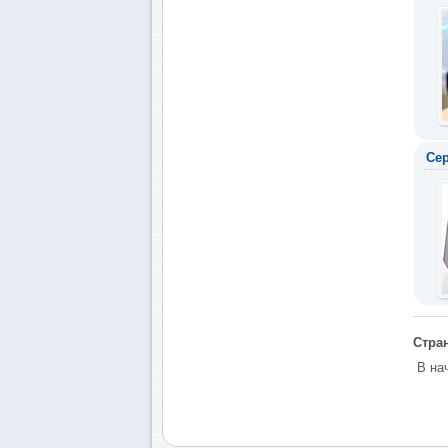
Сер
Стран
В на