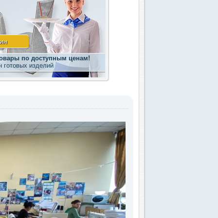
ин
овары по доступным ценам!
н готовых изделий