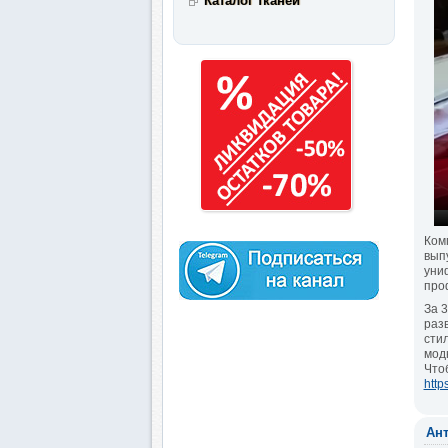
Каталог тканей
Ком
вып
уни
про
За 
раз
сти
мод
Что
http
Ант