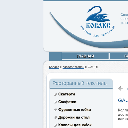
Ска
чех
рес
ГЛАВНАЯ
Г
Ковакс
»
Каталог тканей
»
GAUDI
Ресторанный текстиль
Скатерти
GAU
Салфетки
Фуршетные юбки
Колле
досто
Дорожки на стол
или з
Клипсы для юбок