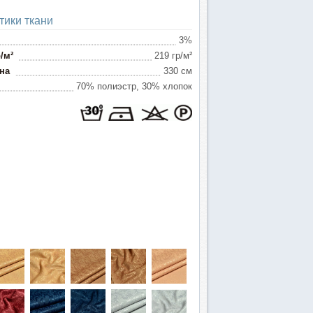
тики ткани
3%
/м²
219 гр/м²
на
330 см
70% полиэстр, 30% хлопок