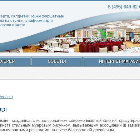
8 (495)
649-82
-
терти, салфетки, юбки фуршетные
лы на стулья, униформа для
торана и кафе
АЛЕРЕЯ
СОВЕТЫ
ИНТЕРНЕТ-МАГАЗИ
Venecia
DI
кция, созданная с использованием современных технологий, сразу прив
инств стильным муаровым рисунком, вызывающим ассоциации (в зависимо
амысловатыми разводами на срезе благородной древесины.