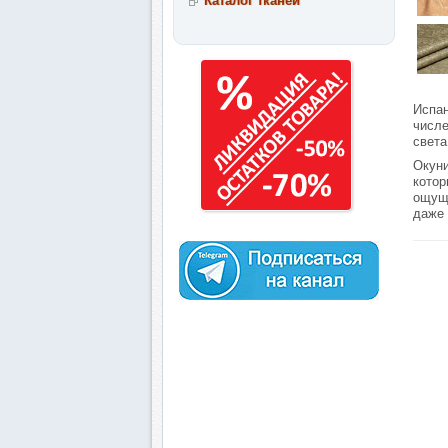
Каталог тканей
Испан
числе
света
Окуни
котор
ощуще
даже 