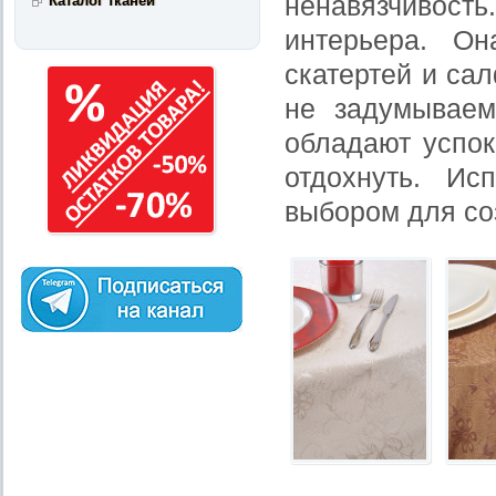
ненавязчивос
Каталог тканей
интерьера. Он
скатертей и са
не задумываем
обладают успо
отдохнуть. Ис
выбором для со