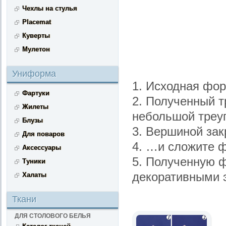
Чехлы на стулья
Placemat
Куверты
Мулетон
Униформа
1. Исходная фор
Фартуки
2. Полученный т
Жилеты
небольшой треуг
Блузы
3. Вершиной зак
Для поваров
4. …и сложите ф
Аксессуары
5. Полученную 
Туники
декоративными 
Халаты
Ткани
ДЛЯ СТОЛОВОГО БЕЛЬЯ